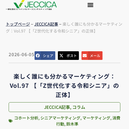
一般社団法人ジャパンEコマースコンサルティング協会
–
–
トップページ
JECCICA記事
楽しく誰にも分かるマーケティン
グ：Vol.97 【「Z世代化する令和シニア」の正体】
2026-06-05
シェア
ポスト
メール
楽しく誰にも分かるマーケティング：
Vol.97 【「Z世代化する令和シニア」の
正体】
JECCICA記事
,
コラム
コホート分析
,
シニアマーケティング
,
マーケティング
,
消費
行動
,
鈴木準