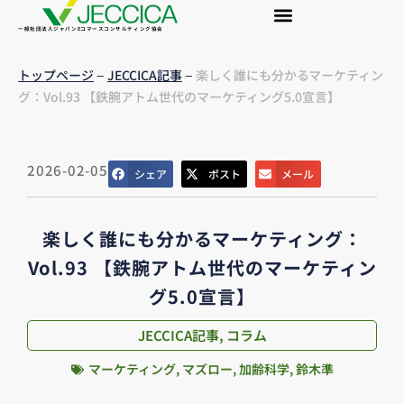
一般社団法人ジャパンEコマースコンサルティング協会
–
–
トップページ
JECCICA記事
楽しく誰にも分かるマーケティン
グ：Vol.93 【鉄腕アトム世代のマーケティング5.0宣言】
2026-02-05
シェア
ポスト
メール
楽しく誰にも分かるマーケティング：
Vol.93 【鉄腕アトム世代のマーケティン
グ5.0宣言】
JECCICA記事
,
コラム
マーケティング
,
マズロー
,
加齢科学
,
鈴木準