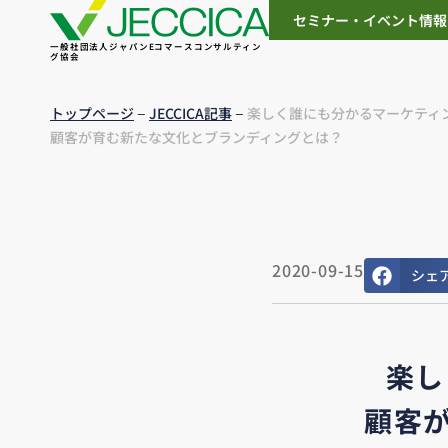
セミナー・イベント情報
一般社団法人ジャパンEコマースコンサルティン
グ協会
–
–
トップページ
JECCICA記事
楽しく誰にも分かるマーケティン
顧客が育む新たな文化とブランディングとは？
2020-09-15
シェ
楽し
顧客