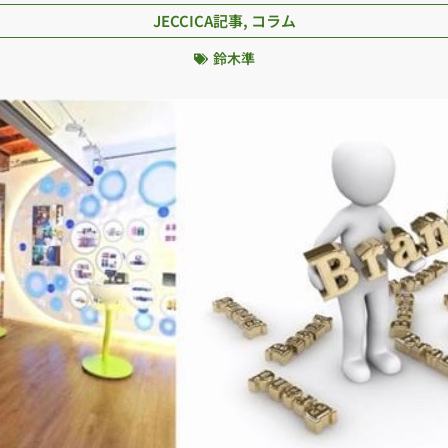
JECCICA記事
,
コラム
鈴木準