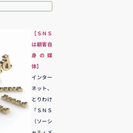
【ＳＮＳ
は顧客自
身の媒
体】
インター
ネット、
とりわけ
「ＳＮＳ
（ソーシ
ャル・メ