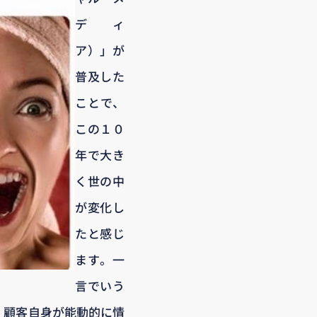
ディ
ア）」が
普及した
ことで、
この１０
年で大き
く世の中
が変化し
たと感じ
ます。一
言でいう
、顧客自身が能動的に情