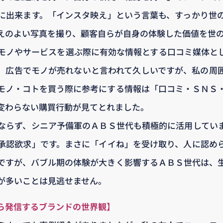
に出来ます。「インスタ映え」という言葉も、すっかり世
えのよい写真を撮り、顧客自らが自身の体験した価値を世
モノやサービスを選ぶ際に有効な情報とする口コミ媒体と
、広告でモノが売れないと言われて久しいですが、私の周
モノ・コトを買う際に参考にする情報は「口コミ・ＳＮＳ
変わらない購買行動が見てとれました。
ならず、シニア予備軍のＡＢＳ世代も積極的に活用してい
承認欲求」です。まさに「イイね」を受け取り、人に認め
ですが、バブル期の体験が大きく影響するＡＢＳ世代は、
が多いことは見逃せません。
ら発信するブランドの世界観】