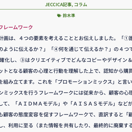
JECCICA記事
,
コラム
鈴木準
フレームワーク
計画は、４つの要素を考えることとお伝えしました。「①
のように伝えるか？」「④何を通じて伝えるか？」の４つ
確化し、③はクリエイティブでどんなコピーやデザイン
ットとなる顧客の心理と行動を理解した上で、認知から購
を組み立てます。これを「プロモーションミックス」と言い
ンミックスを行うフレームワークには従来から、顧客の心
して、「ＡＩＤＭＡモデル」や「ＡＩＳＡＳモデル」など
も顧客の態度変容を促すフレームワークで、直訳すると「
し、利用に至る（また情報を共有したり、最終的に廃棄す