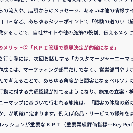
らの流入や、店頭からのメッセージ、あるいは他の情報サ
口コミなど、あらゆるタッチポイントで「体験の道のり（
瞰することで、自社サイトや他の施策の役割、伝えるメッ
のメリット②「ＫＰＩ管理で意思決定が的確になる」
を行う際には、次回お話しする「カスタマージャーニーマ
作成には、マーケティング部門だけでなく、営業部門やサ
んで考えることで、あらゆる角度から顧客となるペルソナ
行動に対する共通認識が持てるようになり、施策の立案・
ニーマップに基づいて行われる施策は、「顧客の体験の道
か」が明確に定まります。例えば商品・サービスの認知を
ションが重要なＫＰＩ（重要業績評価指標～Key Performanc