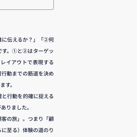
誰に伝えるか？」「②何
です。①と②はターゲッ
＆レイアウトで表現する
買行動までの筋道を決め
ます。
理と行動を的確に捉える
がありました。
顧客の旅」。つまり「顧
るに至る）体験の道のり