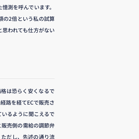
た憶測を呼んでいます。
額の2倍という私の試算
と思われても仕方がない
価格は恐らく安くなるで
経路を経てECで販売さ
ているように聞こえるで
と販売側の需給の調節弁
。ただし、先述の通り流