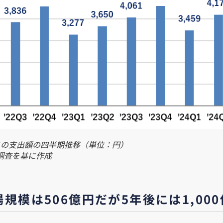
メの支出額の四半期推移（単位：円）
調査を基に作成
場規模は506億円だが5年後には1,00