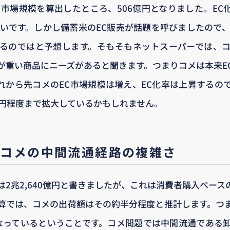
市場規模を算出したところ、506億円となりました。EC化
低いです。しかし備蓄米のEC販売が話題を呼びましたので、
るのではと予想します。そもそもネットスーパーでは、
が重い商品にニーズがあると聞きます。つまりコメは本来E
れから先コメのEC市場規模は増え、EC化率は上昇するの
0億円程度まで拡大しているかもしれません。
るコメの中間流通経路の複雑さ
2兆2,640億円と書きましたが、これは消費者購入ベース
算では、コメの出荷額はその約半分程度と推計します。つ
なっているということです。コメ問題では中間流通である