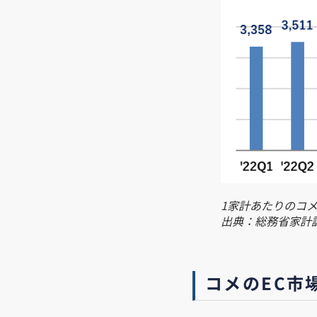
1家計あたりのコ
出典：総務省家計
コメのEC市