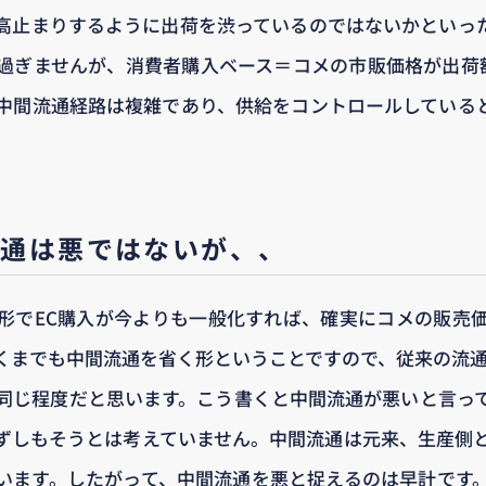
高止まりするように出荷を渋っているのではないかといっ
過ぎませんが、消費者購入ベース＝コメの市販価格が出荷
中間流通経路は複雑であり、供給をコントロールしている
流通は悪ではないが、、
形でEC購入が今よりも一般化すれば、確実にコメの販売
くまでも中間流通を省く形ということですので、従来の流通
同じ程度だと思います。こう書くと中間流通が悪いと言っ
ずしもそうとは考えていません。中間流通は元来、生産側
います。したがって、中間流通を悪と捉えるのは早計です