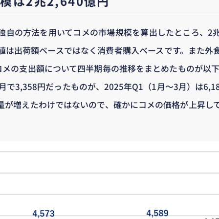
は2兆2,640億円
自の方法を用いてコメの市場規模を算出したところ、2兆2,
値は出荷額ベースではなく消費者購入ベースです。また外
コメの支出額について四半期毎の推移をまとめたものが以下の
月で3,358円だったものが、2025年Q1（1月～3月）は6,
量が増えたわけではないので、確かにコメの価格が上昇し