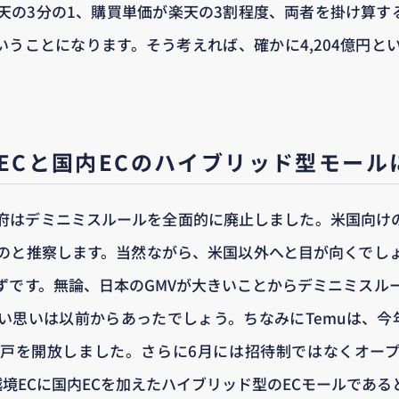
の3分の1、購買単価が楽天の3割程度、両者を掛け算するこ
いうことになります。そう考えれば、確かに4,204億円と
境ECと国内ECのハイブリッド型モール
府はデミニミスルールを全面的に廃止しました。米国向けのG
のと推察します。当然ながら、米国以外へと目が向くでし
ずです。無論、日本のGMVが大きいことからデミニミスル
い思いは以前からあったでしょう。ちなみにTemuは、今
戸を開放しました。さらに6月には招待制ではなくオー
越境ECに国内ECを加えたハイブリッド型のECモールであ