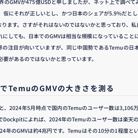
世界のGMVが475億USDと申しましたが、ネット上で調べて
仮にそれが正しいとし、かつ日本のシェアが5.9%だとした
円となります。さすがそれはないのではないかと思っており、私自
れにしても、日本でのGMVは相当な規模になっていること
opに業界の注目が向いていますが、同じ中国勢であるTemuの
必要があるのではないかと思っています。
でTemuのGMVの大きさを測る
、2024年5月時点で国内のTemuのユーザー数は3,10
Dockpitによれば、2024年のTemuのユーザー数は楽天
24年のGMVは約4兆円です。Temuはその10分の1程度