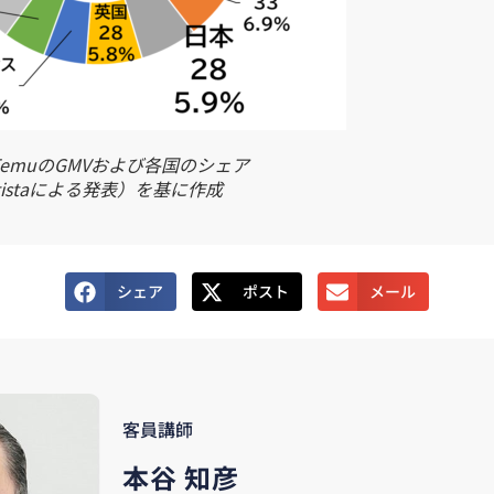
のTemuのGMVおよび各国のシェア
atistaによる発表）を基に作成
シェア
ポスト
メール
客員講師
本谷 知彦