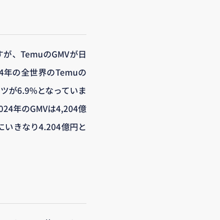
が、TemuのGMVが日
24年の全世界のTemuの
ツが6.9%となっていま
4年のGMVは4,204億
いきなり4.204億円と