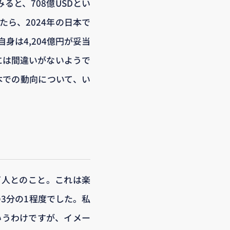
みると、708億USDとい
ら、2024年の日本で
身は4,204億円が妥当
には間違いがないようで
日本での動向について、い
6万人とのこと。これは楽
の3分の1程度でした。私
というわけですが、イメー