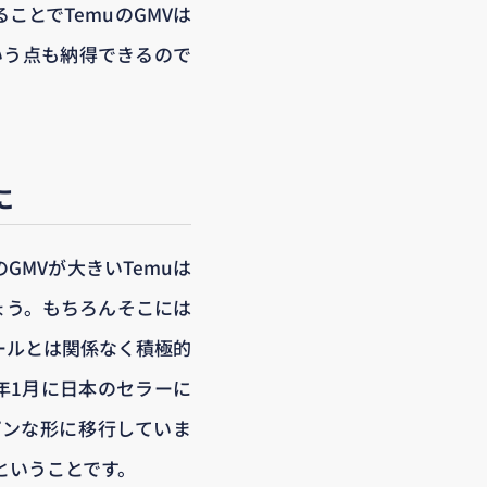
とでTemuのGMVは
いう点も納得できるので
に
MVが大きいTemuは
ょう。もちろんそこには
ールとは関係なく積極的
年1月に日本のセラーに
プンな形に移行していま
るということです。