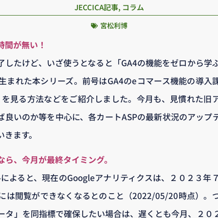
JECCICA記事
,
コラム
宮松利博
時間が無い！
完了したけど、いざ使うとなると「GA4の機能をゼロから学
生まれた本シリーズ。前号はGA4のeコマース機能の導入課
」を見る方法などをご紹介しました。今月も、見慣れた旧
ば良いのか等を中心に、各カートASPの最新状況のアップデ
いきます。
なら、今月が最終タイミング。
アルによると、現在のGoogleアナリティクスは、２０２３
は閲覧ができなくなるとのこと（2022/05/20時点）
ータ」を同指標で確保したい場合は、遅くとも今月、２０２