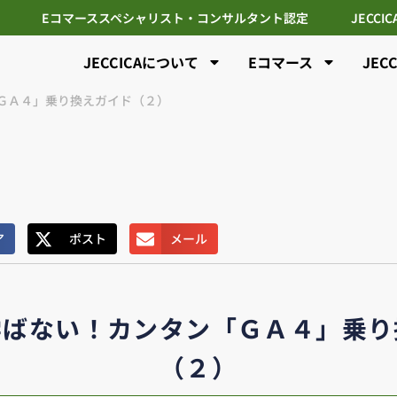
Eコマーススペシャリスト・コンサルタント認定
JECCI
JECCICAについて
Eコマース
JEC
ＧＡ４」乗り換えガイド（２）
ア
ポスト
メール
学ばない！カンタン「ＧＡ４」乗り
（２）