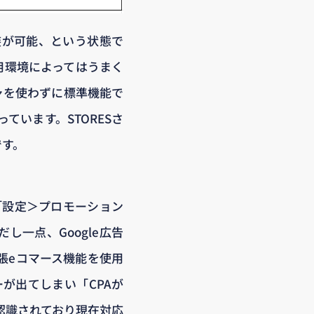
装が可能、という状態で
用環境によってはうまく
ャを使わずに標準機能で
ています。STORESさ
です。
ら「設定＞プロモーション
し一点、Google広告
張eコマース機能を使用
ーが出てしまい「CPAが
は認識されており現在対応