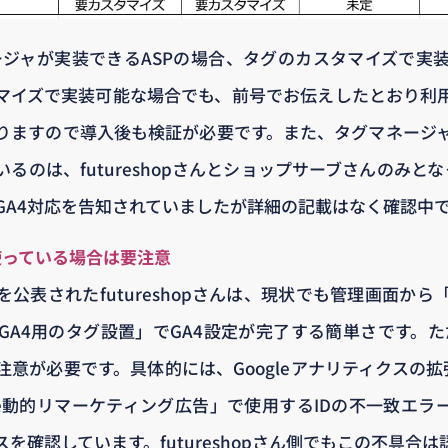
ネージャが実装できるASPの場合、タグのカスタマイズで実
マイズで実装可能な場合でも、前号でお伝えしたとおり利
りますので導入後も検証が必要です。また、タグマネージ
るのは、futureshopさんとショップサーブさんのみとなっ
GA4対応を告知されていましたが詳細の記載はなく確認中
告を使っている場合は要注意
を公表されたfutureshopさんは、現状でも管理画面か
A4用のタグ設置」でGA4設定が完了する簡単さです。ただ
意が必要です。具体的には、Googleアナリティクスの拡
le動的リマーケティング広告」で使用するIDの不一致エラ
を確認しています。futureshopさん側でもこの不具合