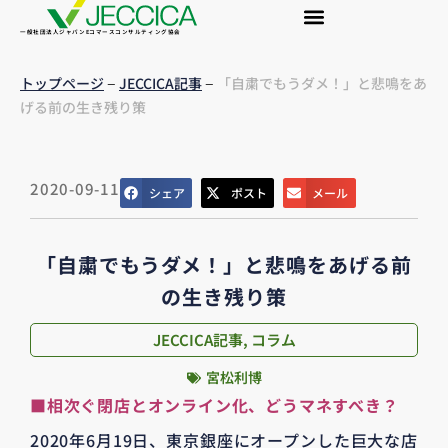
一般社団法人ジャパンEコマースコンサルティング協会
–
–
トップページ
JECCICA記事
「自粛でもうダメ！」と悲鳴をあ
げる前の生き残り策
2020-09-11
シェア
ポスト
メール
「自粛でもうダメ！」と悲鳴をあげる前
の生き残り策
JECCICA記事
,
コラム
宮松利博
■相次ぐ閉店とオンライン化、どうマネすべき？
2020年6月19日、東京銀座にオープンした巨大な店