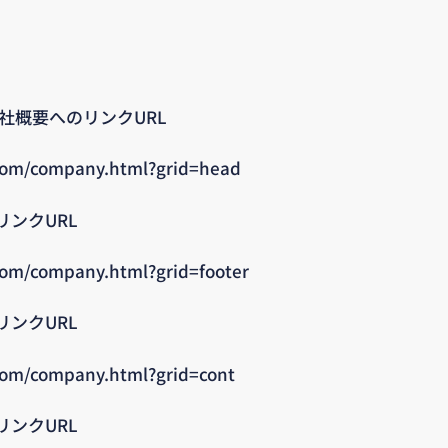
社概要へのリンクURL
com/company.html?grid=head
ンクURL
om/company.html?grid=footer
ンクURL
com/company.html?grid=cont
ンクURL