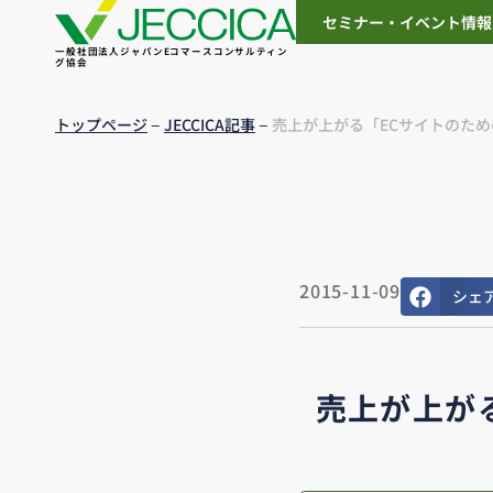
セミナー・イベント情報
一般社団法人ジャパンEコマースコンサルティン
グ協会
–
–
トップページ
JECCICA記事
売上が上がる「ECサイトのた
2015-11-09
シェ
売上が上が