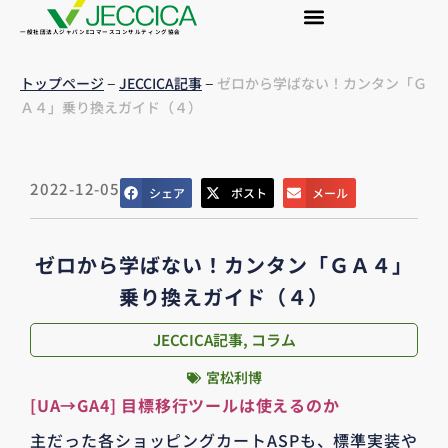
一般社団法人ジャパンEコマースコンサルティング協会
–
–
トップページ
JECCICA記事
ゼロから学ばない！カンタン「Ｇ
Ａ４」乗り換えガイド（４）
2022-12-05
シェア
ポスト
メール
ゼロから学ばない！カンタン「ＧＡ４」
乗り換えガイド（４）
JECCICA記事
,
コラム
宮松利博
[UA→GA4] 目標移行ツールは使えるのか
主だった各ショッピングカートASPも、標準実装や