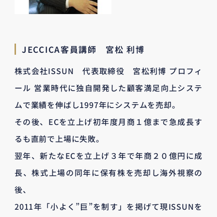
JECCICA客員講師 宮松 利博
株式会社ISSUN 代表取締役 宮松利博 プロフィ
ール 営業時代に独自開発した顧客満足向上システ
ムで業績を伸ばし1997年にシステムを売却。
その後、ECを立上げ初年度月商１億まで急成長す
るも直前で上場に失敗。
翌年、新たなECを立上げ３年で年商２０億円に成
長、株式上場の同年に保有株を売却し海外視察の
後、
2011年「小よく”巨”を制す」を掲げて現ISSUNを