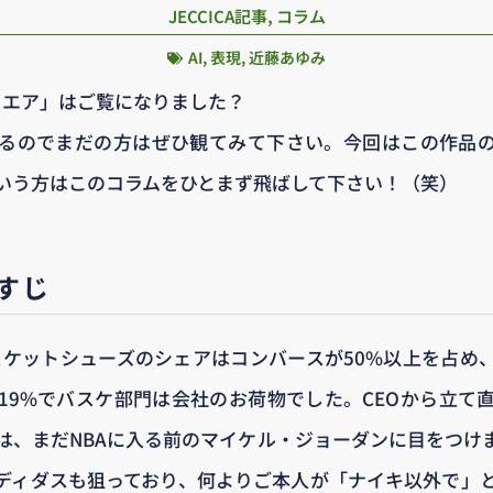
JECCICA記事
,
コラム
AI
,
表現
,
近藤あゆみ
 / エア」はご覧になりました？
るのでまだの方はぜひ観てみて下さい。今回はこの作品
いう方はこのコラムをひとまず飛ばして下さい！（笑）
らすじ
バスケットシューズのシェアはコンバースが50%以上を占め
19%でバスケ部門は会社のお荷物でした。CEOから立て
は、まだNBAに入る前のマイケル・ジョーダンに目をつけ
ディダスも狙っており、何よりご本人が「ナイキ以外で」