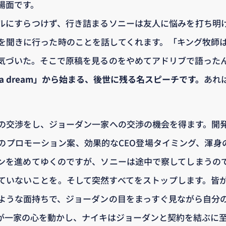
場面です。
ルにすらつけず、行き詰まるソニーは友人に悩みを打ち明
を聞きに行った時のことを話してくれます。「キング牧師
気づいた。そこで原稿を見るのをやめてアドリブで語った
ve a dream」から始まる、後世に残る名スピーチです。
あれ
の交渉をし、ジョーダン一家への交渉の機会を得ます。開
のプロモーション案、効果的なCEO登場タイミング、渾身の
ンを進めてゆくのですが、ソニーは途中で察してしまうの
ていないことを。そして突然すべてをストップします。皆
ような面持ちで、ジョーダンの目をまっすぐ見ながら自分
が一家の心を動かし、ナイキはジョーダンと契約を結ぶに