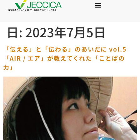
一般社団法人ジャパンEコマースコンサルティング協会
日:
2023年7月5日
「伝える」と「伝わる」のあいだに vol.5
「AIR / エア」が教えてくれた「ことばの
力」