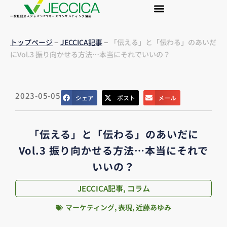
一般社団法人ジャパンEコマースコンサルティング協会
–
–
トップページ
JECCICA記事
「伝える」と「伝わる」のあいだ
にVol.3 振り向かせる方法…本当にそれでいいの？
2023-05-05
シェア
ポスト
メール
「伝える」と「伝わる」のあいだに
Vol.3 振り向かせる方法…本当にそれで
いいの？
JECCICA記事
,
コラム
マーケティング
,
表現
,
近藤あゆみ