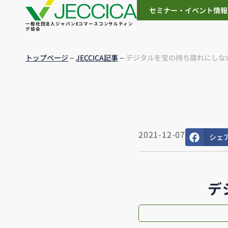
セミナー・イベント情報
一般社団法人ジャパンEコマースコンサルティン
グ協会
–
–
トップページ
JECCICA記事
デジタルを宝の持ち腐れにしな
2021-12-07
シェ
デ