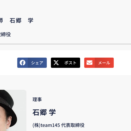
講師 石郷 学
取締役
シェア
ポスト
メール
理事
石郷 学
(株)team145 代表取締役