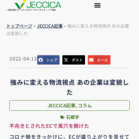
一般社団法人ジャパンEコマースコンサルティング協会
–
–
トップページ
JECCICA記事
強みに変える物流視点 あの企業
は変貌した
2022-04-12
シェア
ポスト
メール
強みに変える物流視点 あの企業は変貌し
た
JECCICA記事
,
コラム
石郷学
不向きとされたECで風穴を開けた
コロナ禍をきっかけに、ECが盛り上がりを見せて