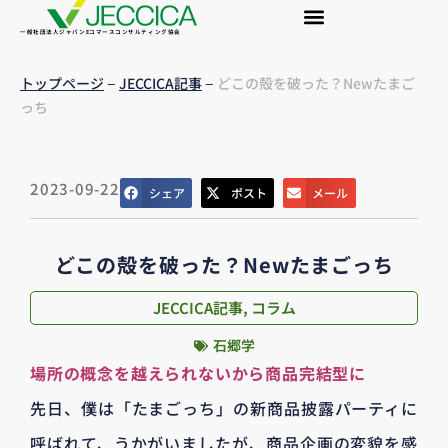
一般社団法人ジャパンEコマースコンサルティング協会
–
–
トップページ
JECCICA記事
どこの殻を破った？Newたまご
っち
2023-09-22
シェア
ポスト
メール
どこの殻を破った？Newたまごっち
JECCICA記事
,
コラム
石郷学
場所の概念を越えられないから商品完結型に
先日、僕は「たまごっち」の新商品披露パーティに
呼ばれて、うかがいましたが、商品企画の変貌を感