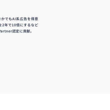
なかでもAI系広告を得意
を2年で10倍にするなど
Partner認定に貢献。