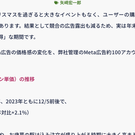
矢崎宏一郎
リスマスを過ぎると大きなイベントもなく、ユーザーの
にあります。結果として競合の広告露出も減るため、実は年
得」な期間です。
a広告の価格感の変化を、弊社管理のMeta広告約100ア
ョン単価）の推移
年、2023年ともに12/5前後で、
年対比+2.1%）
ルや、お歳暮の駆け込み注文が盛り上がる時期に大きく高ま