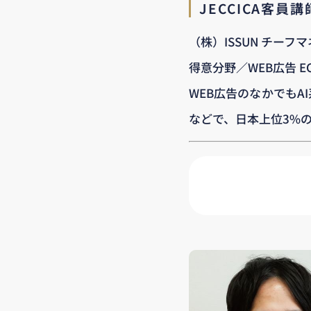
JECCICA客員
（株）ISSUN チーフ
得意分野／WEB広告 E
WEB広告のなかでもA
などで、日本上位3%の代理