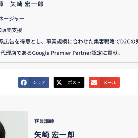
講師 矢崎 宏一郎
マネージャー
C販売支援
I系広告を得意とし、事業規模に合わせた集客戦略でD2Cの
店であるGoogle Premier Partner認定に貢献。
シェア
ポスト
メール
客員講師
矢崎 宏一郎