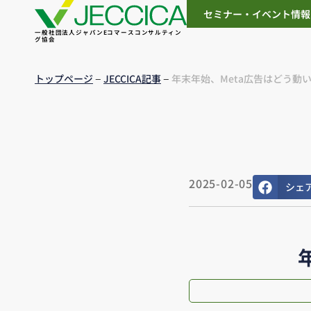
セミナー・イベント情報
一般社団法人ジャパンEコマースコンサルティン
グ協会
–
–
トップページ
JECCICA記事
年末年始、Meta広告はどう動
2025-02-05
シェ