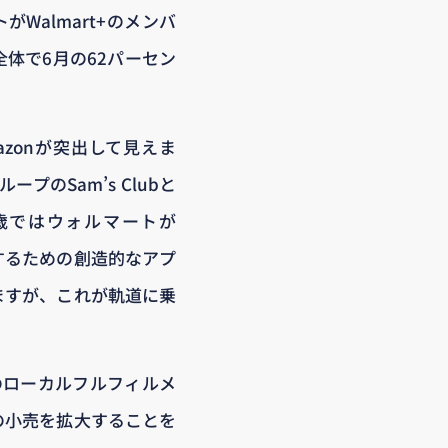
Walmart+のメンバ
全体で6月の62パーセン
azonが突出して見えま
プのSam’s Clubと
4歳ではウォルマートが
持するための創造的なアプ
ますが、これが軌道に乗
のローカルフルフィルメ
ての小売を拡大することを