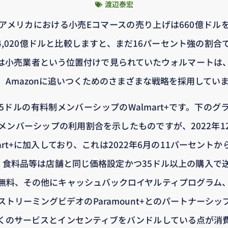
渡辺泰宏
アメリカにおける小売Eコマースの売り上げは660億ドル
約4,020億ドルと比較しますと、まだ16パーセント強の割
は小売業者という位置付けで見られていたウォルマートは
、Amazonに追いつくためのさまざまな戦略を採用してい
95ドルの有料制メンバーシップのWalmart+です。下の
メンバーシップの利用割合を示したものですが、2022年1
mart+に加入しており、これは2022年6月の11パーセント
+は、食料品等は店舗と同じ価格設定かつ35ドル以上の購入
無料、その他にキャッシュバックロイヤルティプログラム
トリーミングビデオのParamount+とのパートナーシ
くのサービスとインセンティブをバンドルしている点が消