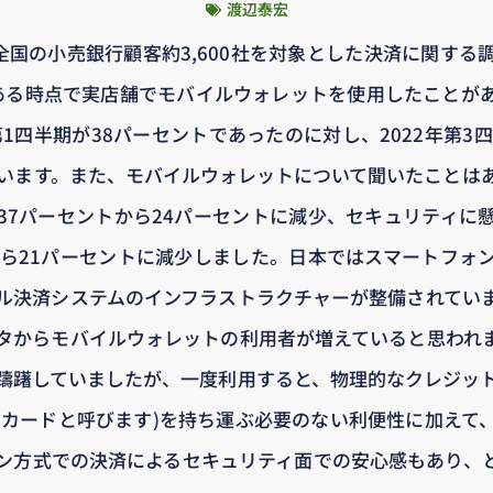
渡辺泰宏
カ全国の小売銀行顧客約3,600社を対象とした決済に関す
ある時点で実店舗でモバイルウォレットを使用したことが
第1四半期が38パーセントであったのに対し、2022年第3
ています。また、モバイルウォレットについて聞いたことは
37パーセントから24パーセントに減少、セキュリティに
から21パーセントに減少しました。日本ではスマートフォ
ル決済システムのインフラストラクチャーが整備されてい
タからモバイルウォレットの利用者が増えていると思われ
躊躇していましたが、一度利用すると、物理的なクレジッ
てカードと呼びます)を持ち運ぶ必要のない利便性に加えて
ン方式での決済によるセキュリティ面での安心感もあり、