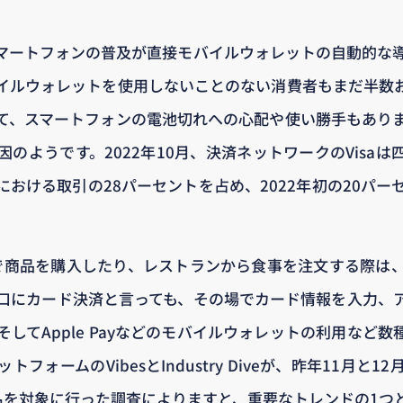
マートフォンの普及が直接モバイルウォレットの自動的な
イルウォレットを使用しないことのない消費者もまだ半数
て、スマートフォンの電池切れへの心配や使い勝手もあり
のようです。2022年10月、決済ネットワークのVisa
おける取引の28パーセントを占め、2022年初の20パー
で商品を購入したり、レストランから食事を注文する際は
口にカード決済と言っても、その場でカード情報を入力、
してApple Payなどのモバイルウォレットの利用など
フォームのVibesとIndustry Diveが、昨年11月と
0名を対象に行った調査によりますと、重要なトレンドの1つ