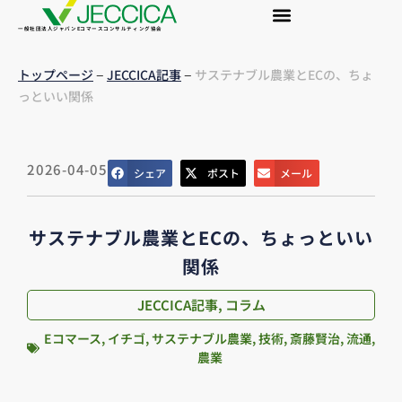
一般社団法人ジャパンEコマースコンサルティング協会
–
–
トップページ
JECCICA記事
サステナブル農業とECの、ちょ
っといい関係
2026-04-05
シェア
ポスト
メール
サステナブル農業とECの、ちょっといい
関係
JECCICA記事
,
コラム
Eコマース
,
イチゴ
,
サステナブル農業
,
技術
,
斎藤賢治
,
流通
,
農業