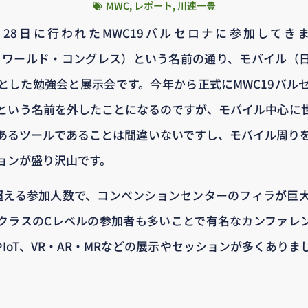
MWC
,
レポート
,
川連一豊
ら28日に行われたMWC19バルセロナに参加してきました。
イル・ワールド・コングレス）という名前の通り、モバイル（
とした勉強会と展示会です。今年から正式にMWC19バル
という名前を外したことになるのですが、モバイル中心に
あるツールであることは間違いないですし、モバイル周り
ョンが盛り沢山です。
人を超える参加人数で、コンベンションセンターのフィラが巨
クラスのCレベルの参加者も多いことで有名なカンファレ
やIoT、VR・AR・MRなどの展示やセッションが多くあり
。