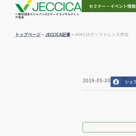
セミナー・イベント情報
一般社団法人ジャパンEコマースコンサルティン
グ協会
–
–
トップページ
JECCICA記事
MWC19カンファレンス参加
2019-05-20
シェ