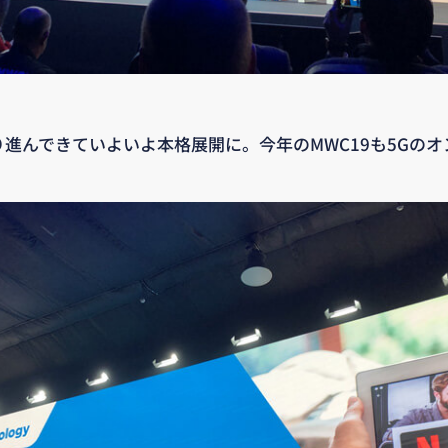
り進んできていよいよ本格展開に。今年のMWC19も5Gの