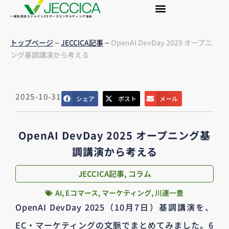
一般社団法人ジャパンEコマースコンサルティング協会
–
–
トップページ
JECCICA記事
OpenAI DevDay 2025 オープニ
ング基調講演から考える
2025-10-31
シェア
ポスト
メール
OpenAI DevDay 2025 オープニング基
調講演から考える
JECCICA記事
,
コラム
AI
,
Eコマース
,
マーケティング
,
川連一豊
OpenAI DevDay 2025（10月7日）基調講演を、
EC・マーケティングの文脈でまとめてみました。6