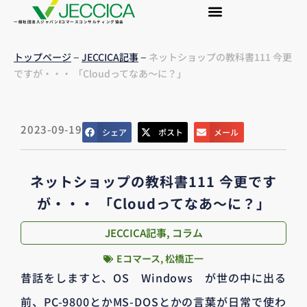
一般社団法人ジャパンEコマースコンサルティング協会
–
–
トップページ
JECCICA記事
ネットショップの教科書111 今更
ですが・・・ 「Cloudってなあ～に？」
2023-09-19
シェア
ポスト
メール
ネットショップの教科書111 今更です
が・・・ 「Cloudってなあ～に？」
JECCICA記事
,
コラム
Eコマース
,
松橋正一
昔話をしますと、OS Windows が世の中に出る
前、PC-9800とかMS-DOSとかの言葉が日常で使わ