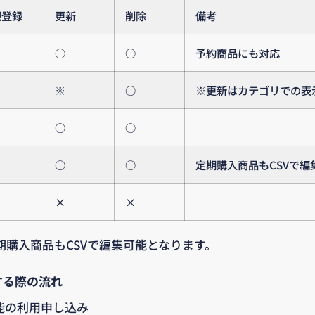
規登録
更新
削除
備考
○
○
予約商品にも対応
※
○
※更新はカテゴリでの表
○
○
○
○
定期購入商品もCSVで編
×
×
期購入商品もCSVで編集可能となります。
する際の流れ
能の利用申し込み