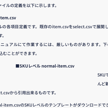
ァイルの定義を以下に示します。
tem.csv
ルの各項目定義です。既存のitem.csvをselect.csvで展
す。
ニュアルにて作業するには、厳しいものがあります。下のQR
読み込むことができます。
■SKUレベル normal-item.csv
SK
んど
ct.csvから引用出来るものです。
al-item.csvのSKUレベルのテンプレートがダウンロード