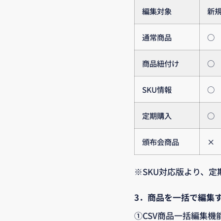
編集対象
新
通常商品
○
商品紐付け
○
SKU情報
○
定期購入
○
頒布会商品
×
※SKU対応版より、定
3．商品を一括で編集
①CSV商品一括編集機