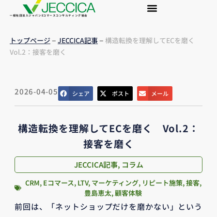
一般社団法人ジャパンEコマースコンサルティング協会
–
–
トップページ
JECCICA記事
構造転換を理解してECを磨く
Vol.2：接客を磨く
2026-04-05
シェア
ポスト
メール
構造転換を理解してECを磨く Vol.2：
接客を磨く
JECCICA記事
,
コラム
CRM
,
Eコマース
,
LTV
,
マーケティング
,
リピート施策
,
接客
,
豊島恵太
,
顧客体験
前回は、「ネットショップだけを磨かない」という