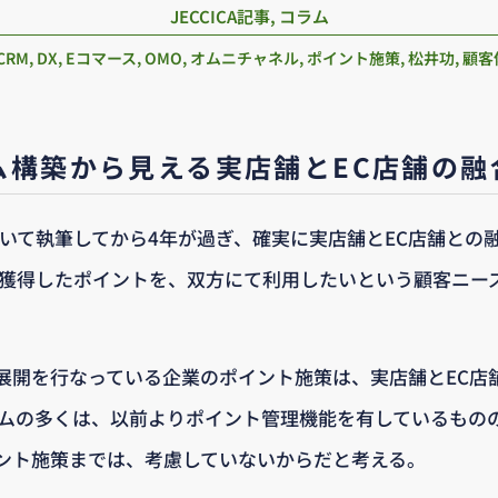
JECCICA記事
,
コラム
CRM
,
DX
,
Eコマース
,
OMO
,
オムニチャネル
,
ポイント施策
,
松井功
,
顧客
ム構築から見える実店舗とEC店舗の融
ついて執筆してから4年が過ぎ、確実に実店舗とEC店舗との
で獲得したポイントを、双方にて利用したいという顧客ニー
展開を行なっている企業のポイント施策は、実店舗とEC店
テムの多くは、以前よりポイント管理機能を有しているもの
ント施策までは、考慮していないからだと考える。