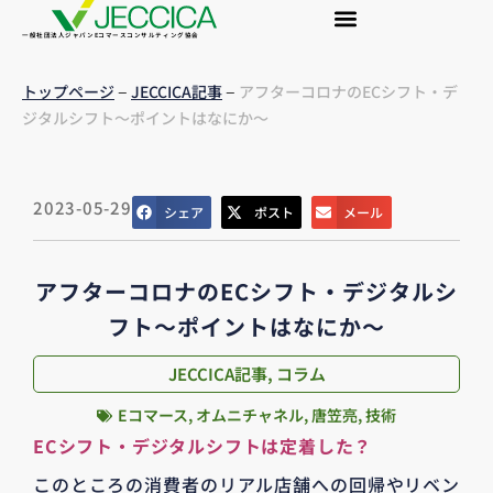
一般社団法人ジャパンEコマースコンサルティング協会
–
–
トップページ
JECCICA記事
アフターコロナのECシフト・デ
ジタルシフト～ポイントはなにか～
2023-05-29
シェア
ポスト
メール
アフターコロナのECシフト・デジタルシ
フト～ポイントはなにか～
JECCICA記事
,
コラム
Eコマース
,
オムニチャネル
,
唐笠亮
,
技術
ECシフト・デジタルシフトは定着した？
このところの消費者のリアル店舗への回帰やリベン