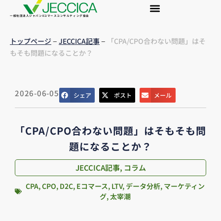
一般社団法人ジャパンEコマースコンサルティング協会
–
–
トップページ
JECCICA記事
「CPA/CPO合わない問題」はそ
もそも問題になることか？
2026-06-05
シェア
ポスト
メール
「CPA/CPO合わない問題」はそもそも問
題になることか？
JECCICA記事
,
コラム
CPA
,
CPO
,
D2C
,
Eコマース
,
LTV
,
データ分析
,
マーケティン
グ
,
太宰潮