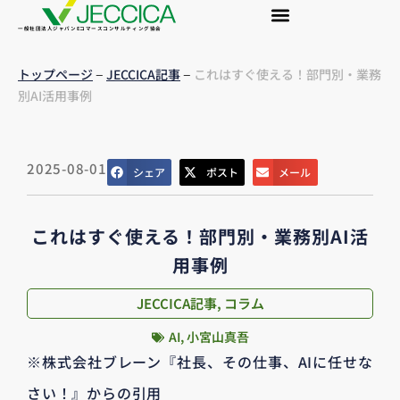
一般社団法人ジャパンEコマースコンサルティング協会
–
–
トップページ
JECCICA記事
これはすぐ使える！部門別・業務
別AI活用事例
2025-08-01
シェア
ポスト
メール
これはすぐ使える！部門別・業務別AI活
用事例
JECCICA記事
,
コラム
AI
,
小宮山真吾
※株式会社ブレーン『社長、その仕事、AIに任せな
さい！』からの引用