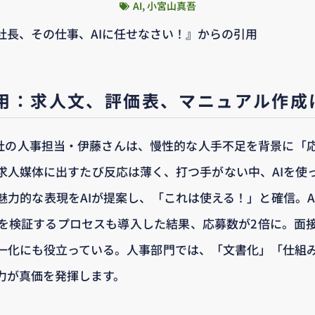
AI
,
小宮山真吾
社長、その仕事、AIに任せなさい！』からの引用
用：求人文、評価表、マニュアル作成
社の人事担当・伊藤さんは、慢性的な人手不足を背景に「
求人媒体に出すたび反応は薄く、打つ手がない中、AIを使
魅力的な表現をAIが提案し、「これは使える！」と確信。A
を検証するプロセスも導入した結果、応募数が2倍に。面
均一化にも役立っている。人事部門では、「文書化」「仕組
成力が真価を発揮します。