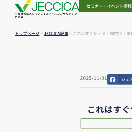
セミナー・イベント情報
一般社団法人ジャパンEコマースコンサルティン
グ協会
–
–
トップページ
JECCICA記事
これはすぐ使える！部門別・業務
2025-11-01
シェ
これはすぐ