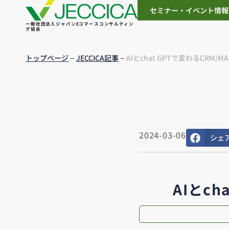
セミナー・イベント情報
一般社団法人ジャパンEコマースコンサルティン
グ協会
–
–
トップページ
JECCICA記事
AIとchat GPTで変わるCRM
2024-03-06
シェ
AIとc