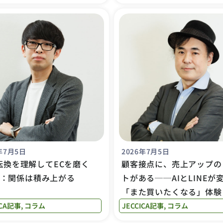
年7月5日
2026年7月5日
転換を理解してECを磨く
顧客接点に、売上アップの
.5：関係は積み上がる
トがある──AIとLINEが
「また買いたくなる」体験
ICA記事
,
コラム
JECCICA記事
,
コラム