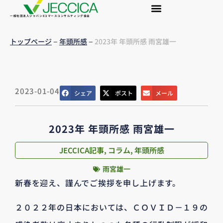
一般社団法人ジャパンEコマースコンサルティング協会
–
–
トップページ
年頭所感
2023年 年頭所感 雨宮雄一
2023-01-04
シェア
ポスト
メール
2023年 年頭所感 雨宮雄一
JECCICA記事
,
コラム
,
年頭所感
雨宮雄一
新春を迎え、謹んでご挨拶を申し上げます。
２０２２年の日本においては、ＣＯＶＩＤ－１９の