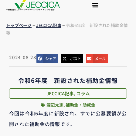
一般社団法人ジャパンEコマースコンサルティング協会
–
–
トップページ
JECCICA記事
令和6年度 新設された補助金情
報
2024-08-28
シェア
ポスト
メール
令和6年度 新設された補助金情報
JECCICA記事
,
コラム
渡辺太志
,
補助金・助成金
今回は令和6年度に新設され、すでに公募要領が公
開された補助金の情報です。