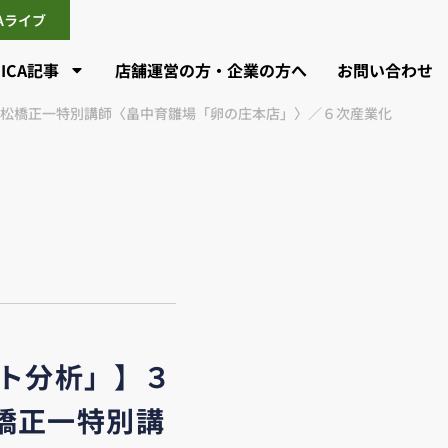
CAライブ
CICA記事
店舗運営の方・企業の方へ
お問い合わせ
 松橋正一特別講師〈畠中育雛場「卵の庄本店」〉／６次産業化
ト分析」】３
橋正一特別講