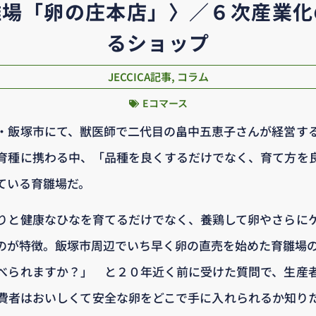
雛場「卵の庄本店」〉／６次産業化
るショップ
JECCICA記事
,
コラム
Eコマース
・飯塚市にて、獣医師で二代目の畠中五恵子さんが経営す
育種に携わる中、「品種を良くするだけでなく、育て方を
ている育雛場だ。
りと健康なひなを育てるだけでなく、養鶏して卵やさらに
のが特徴。飯塚市周辺でいち早く卵の直売を始めた育雛場
べられますか？」 と２０年近く前に受けた質問で、生産
費者はおいしくて安全な卵をどこで手に入れられるか知り