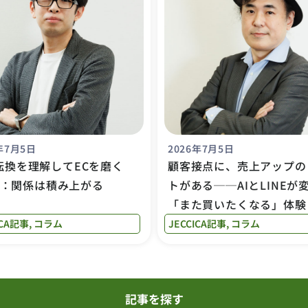
年7月5日
2026年7月5日
転換を理解してECを磨く
顧客接点に、売上アップの
.5：関係は積み上がる
トがある──AIとLINEが
「また買いたくなる」体験
ICA記事
,
コラム
JECCICA記事
,
コラム
記事を探す