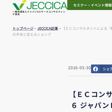
セミナー・イベント情報
一般社団法人ジャパンEコマースコンサルティン
グ協会
–
–
トップページ
JECCICA記事
【ＥＣコンサルタントによる「
の手本と言えるショップ
2016-05-30
シェ
【ＥＣコン
６ ジャパ