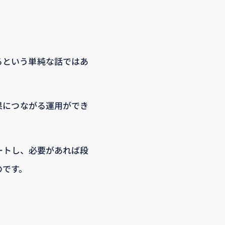
るという単純な話ではあ
果につながる運用ができ
ートし、必要があれば段
のです。