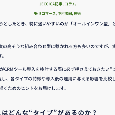
JECCICA記事
,
コラム
Eコマース
,
中村隆嗣
,
技術
ようとしたとき、特に迷いやすいのが「オールインワン型」
度の高そうな組み合わせ型に惹かれる方も多いのですが、
す。
者がCRMツール導入を検討する際に必ず押さえておきたい“
理し、各タイプの特徴や導入後の運用に与える影響を比較
を描くためのヒントをお届けします。
にはどんな“タイプ”があるのか？