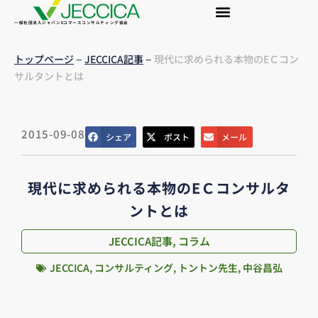
一般社団法人ジャパンEコマースコンサルティング協会
–
–
トップページ
JECCICA記事
現代に求められる本物のEＣコン
サルタントとは
2015-09-08
シェア
ポスト
メール
現代に求められる本物のEＣコンサルタ
ントとは
JECCICA記事
,
コラム
JECCICA
,
コンサルティング
,
トントン先生
,
中谷昌弘