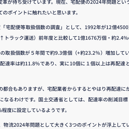
変革が待ち受けています。現在、宅配便の2024年問題とい
てのポイントに触れたいと思います。
度「宅配便等取扱個数の調査」として、1992年が12億4500
8%↑トラック運送）前年度と比較して1億1676万個・約2.
の取扱個数が５年間で約9.3億個（+約23.2％）増加し
配達率は約11.8%であり、実に10個に１個以上は再配達
の都合もありますが、宅配業者からするとやはり再配達に
になるわけです。国土交通省としては、配達率の削減目標とし
.5%程度に設定しているようです。
、物流2024年問題として大きく3つのポイントが浮上して