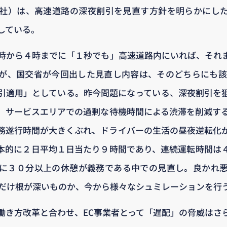
社）は、高速道路の深夜割引を見直す方針を明らかにした。
している。
時から４時までに「１秒でも」高速道路内にいれば、それ
が、国交省が今回出した見直し内容は、そのどちらにも該
引適用」としている。昨今問題になっている、深夜割引を
、サービスエリアでの過剰な待機時間による渋滞を削減す
務遂行時間が大きくぶれ、ドライバーの生活の昼夜逆転化
本的に２日平均１日当たり９時間であり、連続運転時間は
に３０分以上の休憩が義務である中での見直し。良かれ
れだけ根が深いものか、今から様々なシュミレーションを行
働き方改革と合わせ、EC事業者とって「遅配」の脅威はさ