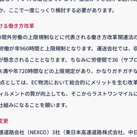
か、ここで一度じっくり検討する必要があります。
ける働き方改革
り、時間外労働の上限規制などに代表される働き方改革関連法
労働が年960時間と上限規制となります。運送会社では、
が懸念されることとなります。ちなみに労使間で36（サブ
間未満や年720時間などの上限規定があり、かなりガチガチ
視点としては、EC物流において総合的にメリットを生む改
フィルメントの質が向上しても、そこからラストワンマイル
仕組みになることを願います。
変更
速道路会社（NEXCO）3社（東日本高速道路株式会社、中