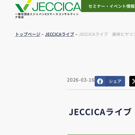
セミナー・イベント情報
一般社団法人ジャパンEコマースコンサルティン
グ協会
–
–
トップページ
JECCICAライブ
JECCICAライブ 美咲ヒヤリ
2026-03-16
シェア
JECCICAライ