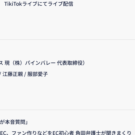
 TikiTokライブにてライブ配信
ス 現（株）パインバレー 代表取締役）
/ 江藤正親 / 服部愛子
者が本音質問」
ーEC、ファン作りなどをEC初心者 角田弁護士が聞きまくり