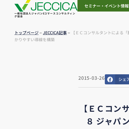
セミナー・イベント情報
一般社団法人ジャパンEコマースコンサルティン
グ協会
–
–
トップページ
JECCICA記事
【ＥＣコンサルタントによる「
かりやすい導線を構築
2015-03-26
シェ
【ＥＣコン
８ ジャパ