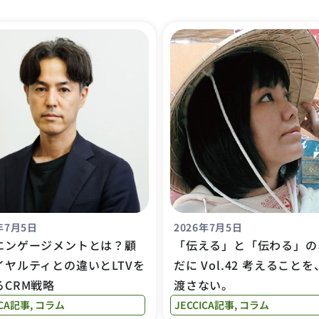
年7月5日
2026年7月5日
エンゲージメントとは？顧
「伝える」と「伝わる」の
イヤルティとの違いとLTVを
だに Vol.42 考えること
るCRM戦略
渡さない。
ICA記事
,
コラム
JECCICA記事
,
コラム