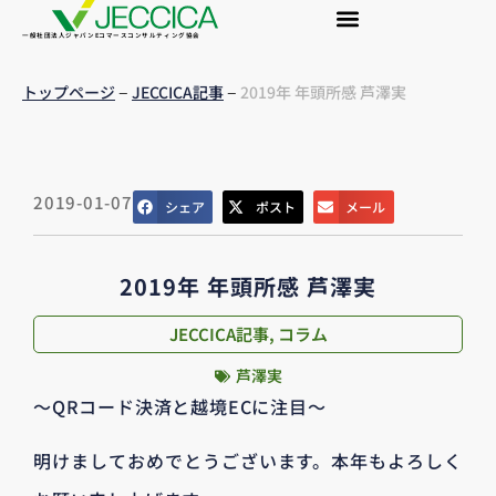
一般社団法人ジャパンEコマースコンサルティング協会
–
–
トップページ
JECCICA記事
2019年 年頭所感 芦澤実
2019-01-07
シェア
ポスト
メール
2019年 年頭所感 芦澤実
JECCICA記事
,
コラム
芦澤実
～QRコード決済と越境ECに注目～
明けましておめでとうございます。本年もよろしく