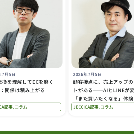
年7月5日
2026年7月5日
転換を理解してECを磨く
顧客接点に、売上アップの
.5：関係は積み上がる
トがある──AIとLINEが
「また買いたくなる」体験
ICA記事
,
コラム
JECCICA記事
,
コラム