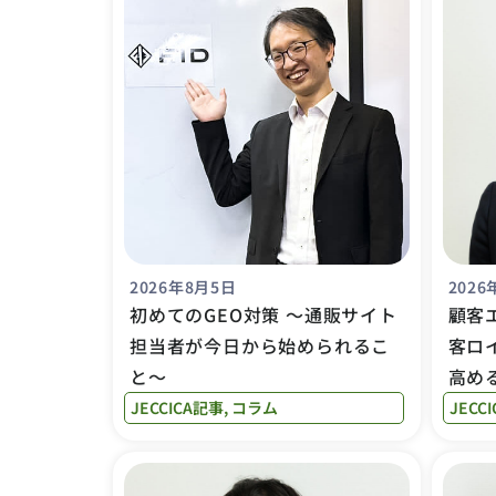
2026年8月5日
2026
初めてのGEO対策 〜通販サイト
顧客
担当者が今日から始められるこ
客ロ
と〜
高め
JECCICA記事
,
コラム
JECC