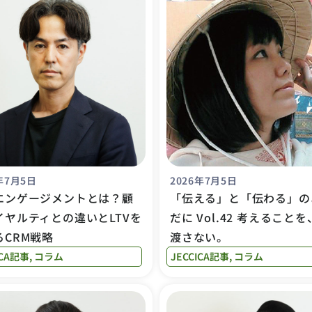
年7月5日
2026年7月5日
エンゲージメントとは？顧
「伝える」と「伝わる」の
イヤルティとの違いとLTVを
だに Vol.42 考えること
るCRM戦略
渡さない。
ICA記事
,
コラム
JECCICA記事
,
コラム