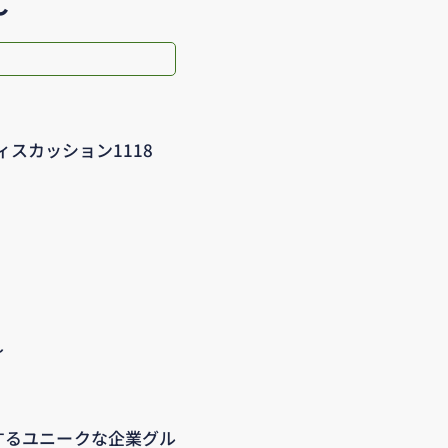
～
ディスカッション1118
～
するユニークな企業グル