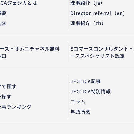
CICAジェシカとは
理事紹介（ja）
概要
Director referral（en)
内容
理事紹介（zh）
マース・オムニチャネル無料
Eコマースコンサルタント・
窓口
ーススペシャリスト認定
JECCICA記事
マで探す
JECCICA特別情報
で探す
コラム
記事ランキング
年頭所感