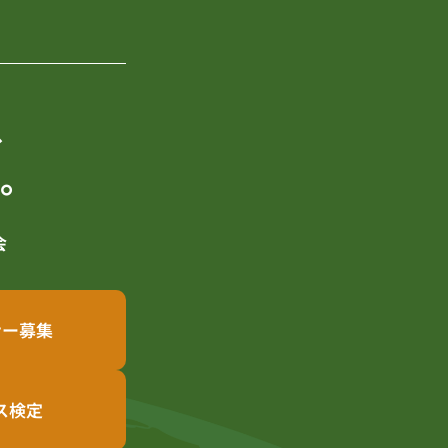
、
。
会
ナー募集
ース検定