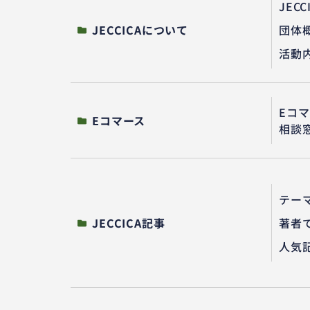
JEC
JECCICAについて
団体
活動
Eコ
Eコマース
相談
テー
JECCICA記事
著者
人気