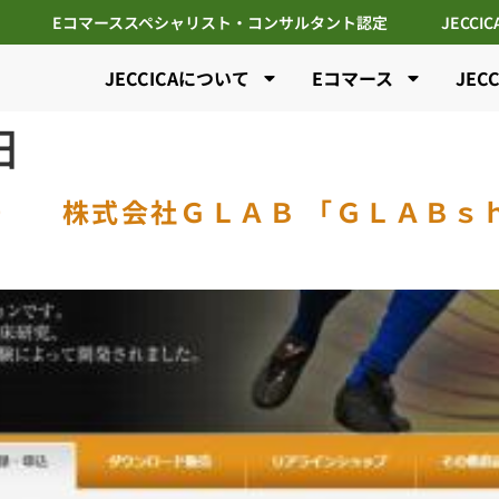
Eコマーススペシャリスト・コンサルタント認定
JECCI
JECCICAについて
Eコマース
JEC
日
00 株式会社ＧＬＡＢ 「ＧＬＡＢｓ